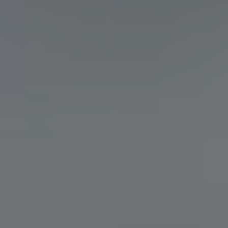
PARIS
HQ
MONTPELLIER
53 RUE DE CHÂTEAUDUN
3 BIS RUE DU GÉNÉRAL RENÉ
75009 PARIS
34000 MONTPELLIER
01 85 08 55 59
01 85 08 55 59