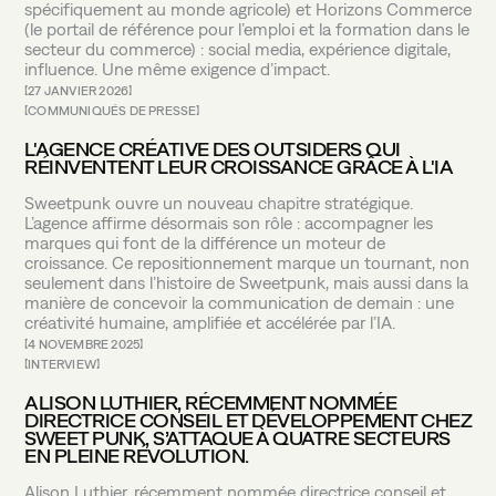
spécifiquement au monde agricole) et Horizons Commerce
(le portail de référence pour l’emploi et la formation dans le
secteur du commerce) : social media, expérience digitale,
influence. Une même exigence d’impact.
27 JANVIER 2026
COMMUNIQUÉS DE PRESSE
L'AGENCE CRÉATIVE DES OUTSIDERS QUI
RÉINVENTENT LEUR CROISSANCE GRÂCE À L'IA
Sweetpunk ouvre un nouveau chapitre stratégique.
L’agence affirme désormais son rôle : accompagner les
marques qui font de la différence un moteur de
croissance. Ce repositionnement marque un tournant, non
seulement dans l’histoire de Sweetpunk, mais aussi dans la
manière de concevoir la communication de demain : une
créativité humaine, amplifiée et accélérée par l’IA.
4 NOVEMBRE 2025
PARIS
HQ
MONTPELLIER
53 RUE DE CHÂTEAUDUN
3 BIS RUE DU GÉNÉRAL RENÉ
INTERVIEW
75009 PARIS
34000 MONTPELLIER
01 85 08 55 59
01 85 08 55 59
ALISON LUTHIER, RÉCEMMENT NOMMÉE
DIRECTRICE CONSEIL ET DÉVELOPPEMENT CHEZ
SWEET PUNK, S’ATTAQUE À QUATRE SECTEURS
EN PLEINE RÉVOLUTION.
Alison Luthier, récemment nommée directrice conseil et