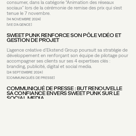
consumer, dans la catégorie “Animation des réseaux
sociaux” lors de la cérémonie de remise des prix qui s’est
tenue le 7 novembre.
14 NOVEMBRE 2024
VIE D'AGENCE
SWEET PUNK RENFORCE SON PÔLE VIDÉO ET
GESTION DE PROJET
L’agence créative d’Ekstend Group poursuit sa stratégie de
développement en renforçant son équipe de pilotage pour
accompagner ses clients sur ses 4 expertises clés :
branding, publicité, digital et social media.
24 SEPTEMBRE 2024
COMMUNIQUÉS DE PRESSE
COMMUNIQUÉ DE PRESSE : BUT RENOUVELLE
SA CONFIANCE ENVERS SWEET PUNK SUR LE
SOCIAL MEDIA
Sweet Punk, l’agence créative d’Ekstend Group, est fière
d’annoncer le renouvellement de sa collaboration avec
BUT, le leader français de l’équipement de la maison.
10 SEPTEMBRE 2024
INTERVIEW