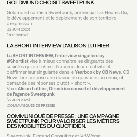
GOLDMUND CHOISIT SWEETPUNK
Goldmund confie à Sweetpunk, portée par Dix Heures Dix,
le développement et le déploiement de son territoire
d’expression.
22 JUIN 2026
INTERVIEW
LA SHORT INTERVIEW D'ALISON LUTHIER
La SHORT INTERVIEW, l
‘
interview singulière by
#Shortlist
vise à mieux connaître les dirigeants des
sociétés qui ont choisi d’exprimer leur créativité et
d’affirmer leur singularité dans le
Yearbook by CB News
. CB
News leur propose une dizaine de questions au choix, et
demande des réponses plutôt « short ».
Voici
Alison Luthier, Directrice conseil et développement
de l’agence
Sweetpunk
.
22 JUIN 2026
COMMUNIQUÉS DE PRESSE
COMMUNIQUÉ DE PRESSE : UNE CAMPAGNE
SWEETPUNK POUR VALORISER LES MÉTIERS
DES MOBILITÉS DU QUOTIDIEN.
Sweetpunk, Ekstend Consulting et Vif&Versa