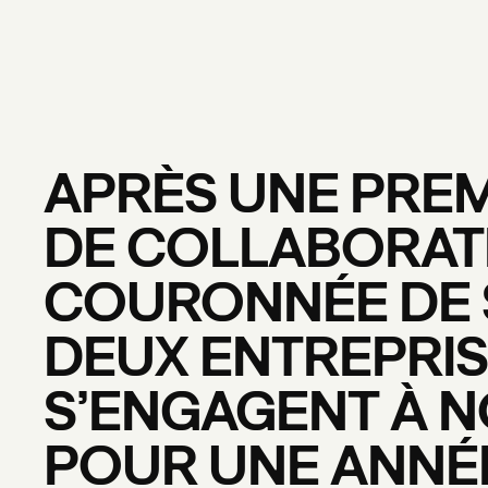
APRÈS
UNE
PREM
DE
COLLABORAT
COURONNÉE
DE
DEUX
ENTREPRI
S’ENGAGENT
À
N
POUR
UNE
ANNÉ