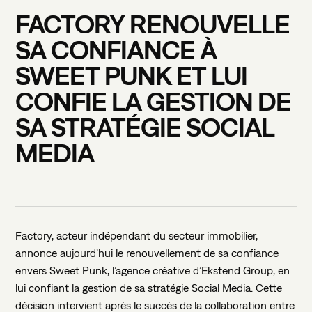
FACTORY
RENOUVELLE
PARIS
HQ
MONTPELLIER
SA
CONFIANCE
À
53 RUE DE CHÂTEAUDUN
3 BIS RUE DU GÉNÉRAL RENÉ
75009 PARIS
34000 MONTPELLIER
01 85 08 55 59
01 85 08 55 59
SWEET
PUNK
ET
LUI
CONFIE
LA
GESTION
DE
SA
STRATÉGIE
SOCIAL
MEDIA
Factory, acteur indépendant du secteur immobilier,
annonce aujourd’hui le renouvellement de sa confiance
envers Sweet Punk, l’agence créative d’Ekstend Group, en
lui confiant la gestion de sa stratégie Social Media. Cette
décision intervient après le succès de la collaboration entre