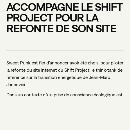
ACCOMPAGNE
LE
SHIFT
PROJECT
POUR
LA
REFONTE
DE
SON
SITE
Sweet Punk est fier d’annoncer avoir été choisi pour piloter
la refonte du site internet du Shift Project, le think-tank de
référence sur la transition énergétique de Jean-Marc
Jancovici.
Dans un contexte où la prise de conscience écologique est
plus que jamais au cœur des préoccupations mondiales, le
Shift Project œuvre pour une transition vers une économie
décarbonée et moins dépendante aux énergies fossiles. La
refonte de leur site web vise à amplifier leur message,