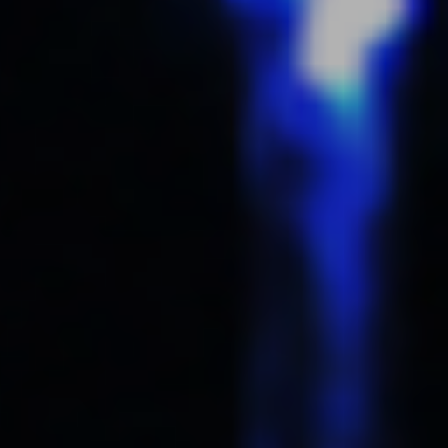
PARIS
HQ
MONTPELLIER
53 RUE DE CHÂTEAUDUN
3 BIS RUE DU GÉNÉRAL RENÉ
75009 PARIS
34000 MONTPELLIER
01 85 08 55 59
01 85 08 55 59