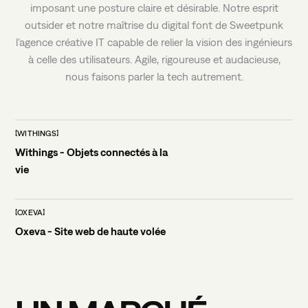
imposant
une
posture
claire
et
désirable.
Notre
esprit
outsider
et
notre
maîtrise
du
digital
font
de
Sweetpunk
l’agence
créative
IT
capable
de
relier
la
vision
des
ingénieurs
à
celle
des
utilisateurs.
Agile,
rigoureuse
et
audacieuse,
nous
faisons
parler
la
tech
autrement.
CONTACTEZ-NOUS
WITHINGS
Withings - Objets connectés à la
vie
OXEVA
Oxeva - Site web de haute volée