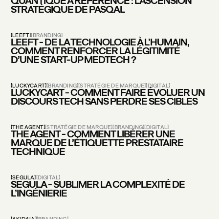
PROJETS
QUANTIQUE À RÉFÉRENCE : L’ASCENSION
STRATÉGIQUE DE PASQAL
AGENCE
EXPERTISES
LEEFT
BRANDING
LEEFT - DE LA TECHNOLOGIE À L’HUMAIN,
PRESSE
COMMENT RENFORCER LA LÉGITIMITÉ
VOS BESOINS
D’UNE START-UP MEDTECH ?
LUCKYCART
BRANDING
STRATÉGIE DE MARQUE
DIGITAL
LUCKYCART - COMMENT FAIRE ÉVOLUER UN
DISCOURS TECH SANS PERDRE SES CIBLES
THE AGENT
STRATÉGIE DE MARQUE
BRANDING
DIGITAL
THE AGENT - COMMENT LIBÉRER UNE
MARQUE DE L’ÉTIQUETTE PRESTATAIRE
TECHNIQUE
SEGULA
DIGITAL
SEGULA - SUBLIMER LA COMPLEXITÉ DE
L’INGÉNIERIE