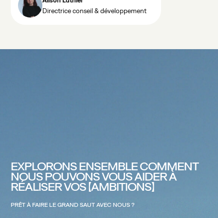
Alison Luthier
Directrice conseil & développement
DARK MODE
EXPLORONS
ENSEMBLE
COMMENT
NOUS
POUVONS
VOUS
AIDER
À
RÉALISER
VOS
AMBITIONS
PRÊT
À
FAIRE
LE
GRAND
SAUT
AVEC
NOUS
?