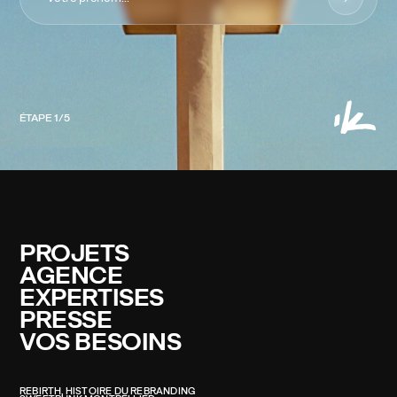
PARIS
HQ
MONTPELLIER
53 RUE DE CHÂTEAUDUN
3 BIS RUE DU GÉNÉRAL RENÉ
75009 PARIS
34000 MONTPELLIER
01 85 08 55 59
01 85 08 55 59
ÉTAPE
1
/
5
PROJETS
AGENCE
EXPERTISES
PRESSE
VOS BESOINS
REBIRTH, HISTOIRE DU REBRANDING