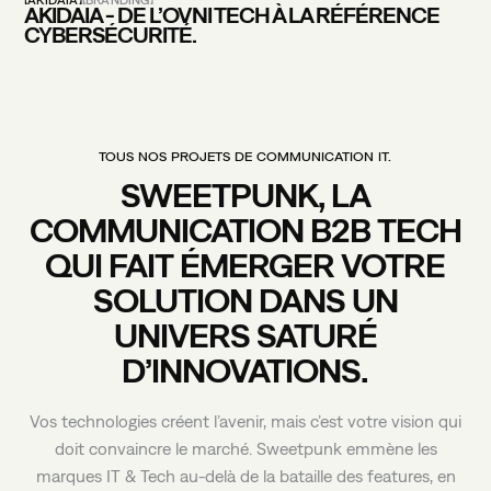
AKIDAIA
BRANDING
AKIDAIA - DE L’OVNI TECH À LA RÉFÉRENCE
CYBERSÉCURITÉ.
TOUS
NOS
PROJETS
DE
COMMUNICATION
IT.
SWEETPUNK,
LA
COMMUNICATION
B2B
TECH
QUI
FAIT
ÉMERGER
VOTRE
SOLUTION
DANS
UN
UNIVERS
SATURÉ
D’INNOVATIONS.
Vos
technologies
créent
l’avenir,
mais
c’est
votre
vision
qui
doit
convaincre
le
marché.
Sweetpunk
emmène
les
marques
IT
&
Tech
au-delà
de
la
bataille
des
features,
en