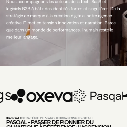
Nous
accompagnons
les
acteurs
de
la
tech,
SaaS
et
logiciels
B2B
à
bâtir
des
identités
fortes
et
singulières.
De
la
stratégie
de
marque
à
la
création
digitale,
notre
agence
créative
IT
met
en
tension
innovation
et
narration.
Parce
que
dans
un
monde
de
performances,
l’humain
reste
le
meilleur
langage.
PASQAL
STRATÉGIE DE MARQUE
BRANDING
DIGITAL
PASQAL - PASSER DE PIONNIER DU