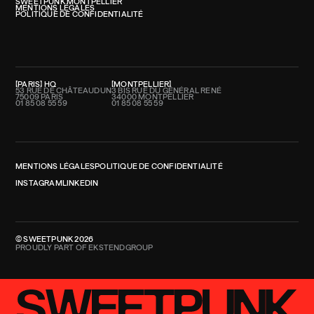
SWEETPUNK MONTPELLIER
MENTIONS LÉGALES
POLITIQUE DE CONFIDENTIALITÉ
PARIS
HQ
MONTPELLIER
53 RUE DE CHÂTEAUDUN
3 BIS RUE DU GÉNÉRAL RENÉ
75009 PARIS
34000 MONTPELLIER
01 85 08 55 59
01 85 08 55 59
POUR
DE L'IT ET DE LA TECH
MENTIONS LÉGALES
POLITIQUE DE CONFIDENTIALITÉ
INSTAGRAM
LINKEDIN
© SWEETPUNK 2026
PROUDLY PART OF EKSTENDGROUP