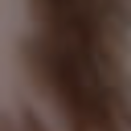
PARIS
HQ
MONTPELLIER
53 RUE DE CHÂTEAUDUN
3 BIS RUE DU GÉNÉRAL RENÉ
75009 PARIS
34000 MONTPELLIER
01 85 08 55 59
01 85 08 55 59