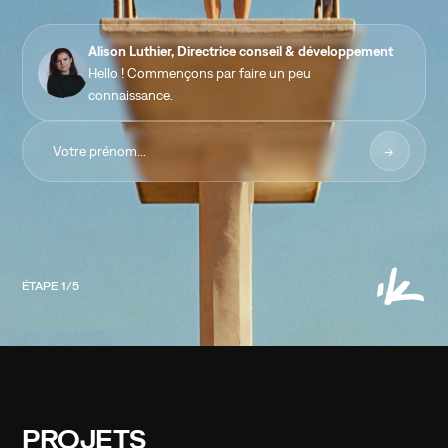
Alison Luthier, Directrice conseil & développement
Hello ! Commençons par faire un peu
connaissance.
->
ÉTAPE
1
/
5
PROJETS