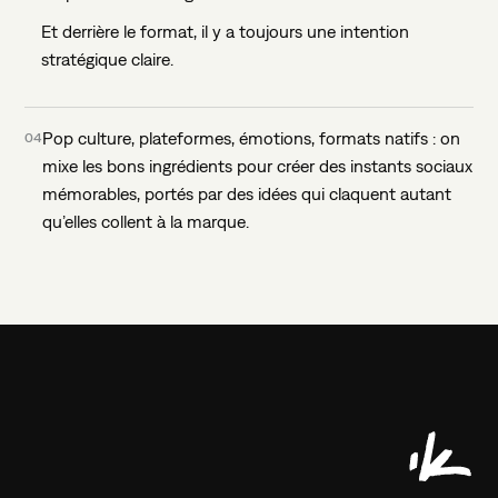
Et derrière le format, il y a toujours une intention
stratégique claire.
PROJETS
Pop culture, plateformes, émotions, formats natifs : on
04
AGENCE
mixe les bons ingrédients pour créer des instants sociaux
mémorables, portés par des idées qui claquent autant
EXPERTISES
qu’elles collent à la marque.
PRESSE
VOS BESOINS