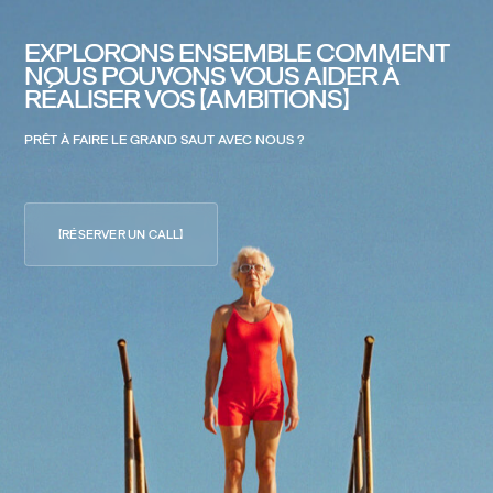
EXPLORONS
ENSEMBLE
COMMENT
NOUS
POUVONS
VOUS
AIDER
À
RÉALISER
VOS
AMBITIONS
PARIS
HQ
MONTPELLIER
53 RUE DE CHÂTEAUDUN
3 BIS RUE DU GÉNÉRAL RENÉ
PRÊT
À
FAIRE
LE
GRAND
SAUT
AVEC
NOUS
?
75009 PARIS
34000 MONTPELLIER
01 85 08 55 59
01 85 08 55 59
RÉSERVER UN CALL