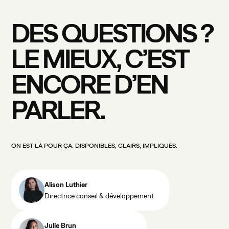
DES
QUESTIONS
?
LE
MIEUX,
C’EST
ENCORE
D’EN
PARLER.
ON
EST
LÀ
POUR
ÇA.
DISPONIBLES,
CLAIRS,
IMPLIQUÉS.
Alison Luthier
Directrice conseil & développement
Julie Brun
DARK MODE