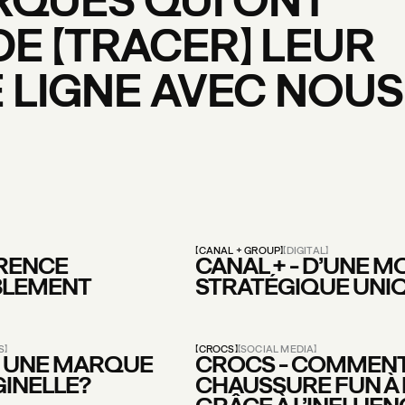
DE
TRACER
LEUR
E
LIGNE
AVEC
NOUS
CANAL + GROUP
DIGITAL
ÉRENCE
CANAL + - D’UNE M
UBLEMENT
STRATÉGIQUE UNI
S
CROCS
SOCIAL MEDIA
 UNE MARQUE
CROCS - COMMENT 
GINELLE?
CHAUSSURE FUN À 