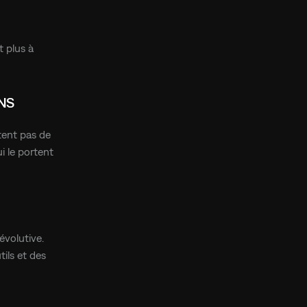
t plus à
ONS
tent pas de
i le portent
évolutive.
ils et des