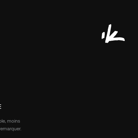
U’ACCESSIBLES.
NCE CRÉATIVE
SIDER
.
E
le, moins
remarquer.