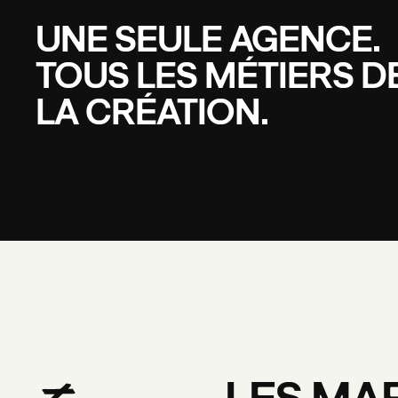
UNE
SEULE
AGENCE.
TOUS
LES
MÉTIERS
D
LA
CRÉATION.
LES
MA