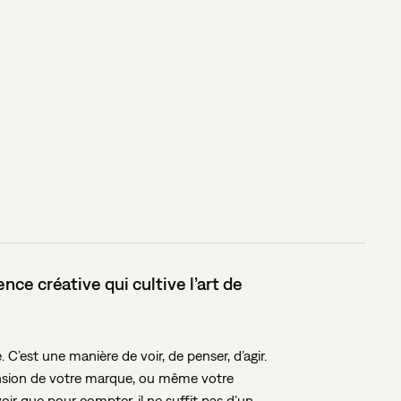
ence
créative
qui
cultive
l’art
de
 C’est une manière de voir, de penser, d’agir.
ension de votre marque, ou même votre
voir que pour compter, il ne suffit pas d’un