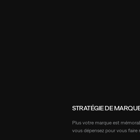
USSI EXIGEANTS Q
WEET PUNK, L’AGE
ES MARQUES
OUT
STRATÉGIE DE MARQU
Plus votre marque est mémorab
vous dépensez pour vous faire 