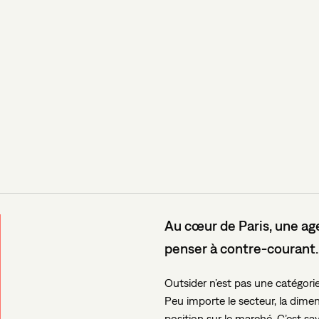
Au
cœur
de
Paris,
une
ag
penser
à
contre-courant.
Outsider n’est pas une catégorie.
Peu importe le secteur, la dim
position sur le marché. C’est sa