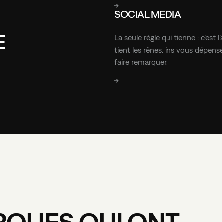
EN SAVOIR PLUS
SOCIAL MEDIA
E
La seule règle qui tienne : c’est 
tient les rênes. ins vous dépen
faire remarquer.
EN SAVOIR PLUS
RQUES
QUI
ONT